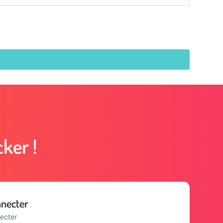
ker !
nnecter
ecter