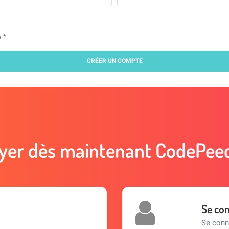
.
*
CRÉER UN COMPTE
yer dès maintenant CodePeec
Se co
Se conn