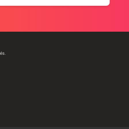
vés
.