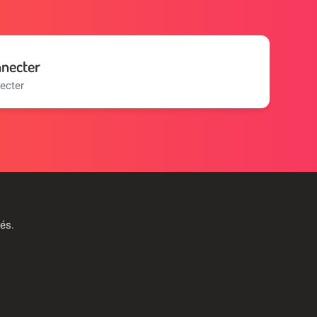
nnecter
ecter
vés
.