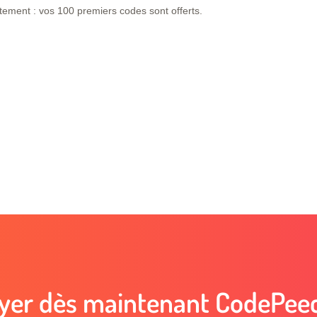
itement : vos 100 premiers codes sont offerts.
yer dès maintenant CodePeec