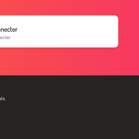
nnecter
ecter
vés
.